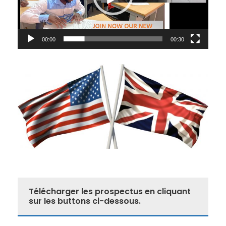
o
P
l
00:00
00:30
a
y
e
r
Télécharger les prospectus en cliquant
sur les buttons ci-dessous.